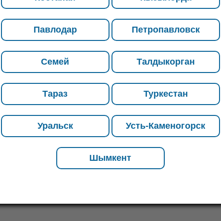
организуем доставку товара до
места назначения. Если Вас
Павлодар
Петропавловск
интересуют объемы и скидки, а
также если Вы не нашли нужную
позицию – позвоните нашим
Семей
Талдыкорган
менеджерам, они проконсультируют
насчет возможных вариантов.
Тараз
Туркестан
Уральск
Усть-Каменогорск
Шымкент