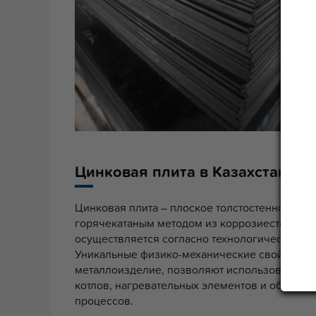
Цинковая плита в Казахстане
Цинковая плита – плоское толстостенное из
горячекатаным методом из коррозиестойкого
осуществляется согласно технологической до
Уникальные физико-механические свойства, 
металлоизделие, позволяют использовать пр
котлов, нагревательных элементов и оборуд
процессов.