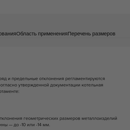
ования
Область применения
Перечень размеров
ряд и предельные отклонения регламентируются
 Согласно утвержденной документации котельная
ртаменте:
отклонения геометрических размеров металлоизделий
ны — до -10 или -14 мм.