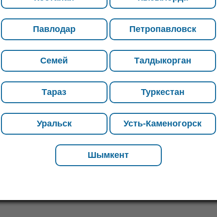
организуем доставку товара до
места назначения. Если Вас
Павлодар
Петропавловск
интересуют объемы и скидки, а
также если Вы не нашли нужную
позицию – позвоните нашим
Семей
Талдыкорган
менеджерам, они проконсультируют
насчет возможных вариантов.
Тараз
Туркестан
Уральск
Усть-Каменогорск
делие прямоугольной формы сечения, изготовленное
 легкоплавкого металла. Производство фабриката
Шымкент
кументации на автоматизированных прокатных станах.
которыми обладает цинковое толстолистовое
окат для электрохимической защиты отопительных
ования от разрушающего воздействия коррозийных