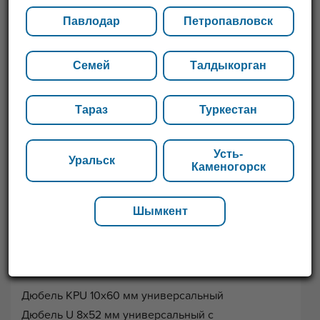
Павлодар
Петропавловск
Семей
Талдыкорган
Тараз
Туркестан
Усть-
Уральск
Каменогорск
Шымкент
Перечень размеров
Дюбель KPU 10х60 мм универсальный
Дюбель U 8х52 мм универсальный с