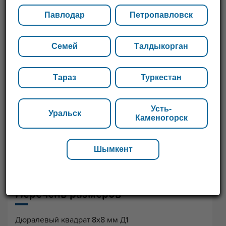
Павлодар
Петропавловск
Семей
Талдыкорган
Тараз
Туркестан
Усть-
Уральск
Каменогорск
Шымкент
Перечень размеров
Дюралевый квадрат 8х8 мм Д1