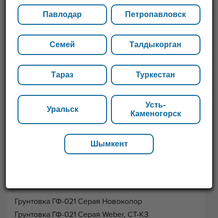
Павлодар
Петропавловск
Семей
Талдыкорган
Тараз
Туркестан
Усть-
Уральск
Каменогорск
Шымкент
Перечень товаров
Грунтовка ГФ-021 Серая Новоколор
Грунтовка ГФ-021 Серая Weber, СТ-КЗ