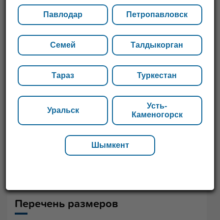
нашим менеджерам, они проконсультируют насчет
возможных вариантов.
Павлодар
Петропавловск
Семей
Талдыкорган
Тараз
Туркестан
Усть-
Уральск
Каменогорск
Шымкент
Перечень размеров