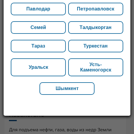
Павлодар
Петропавловск
Семей
Талдыкорган
Тараз
Туркестан
Усть-
Уральск
Каменогорск
Шымкент
Насосно-компрессорные трубы в
Казахстане
Для подъема нефти, газа, воды из недр Земли