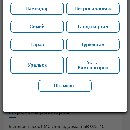
Павлодар
Петропавловск
Семей
Талдыкорган
Тараз
Туркестан
Усть-
Уральск
Каменогорск
Шымкент
Перечень размеров
Бытовой насос ГМС Ливгидромаш БВ 0.12-40