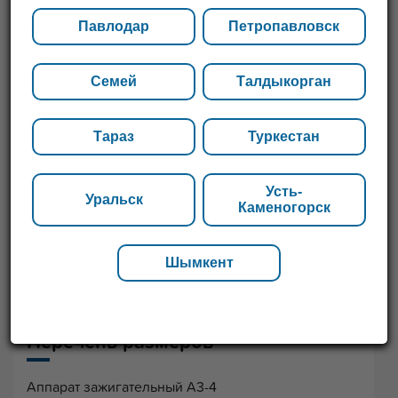
Павлодар
Петропавловск
Семей
Талдыкорган
Тараз
Туркестан
Усть-
Уральск
Каменогорск
Шымкент
Перечень размеров
Аппарат зажигательный А3-4