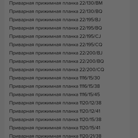
Приварная прижимная планка 22/130/BM
Приварная прижимная планка 22/130/BQ
Приварная прижимная планка 22/195/BJ
Приварная прижимная планка 22/195/BQ
Приварная прижимная планка 22/195/CJ
Приварная прижимная планка 22/195/CQ
Приварная прижимная планка 22/200/BJ
Приварная прижимная планка 22/200/BQ
Приварная прижимная планка 22/200/CQ
Приварная прижимная планка 1116/15/30
Приварная прижимная планка 1116/15/38
Приварная прижимная планка 1116/15/45
Приварная прижимная планка 1120/12/38
Приварная прижимная планка 1120/12/41
Приварная прижимная планка 1120/15/38
Приварная прижимная планка 1120/15/41
Приварная прижимная планка 1120/21/38