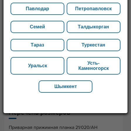
Павлодар
Петропавловск
Семей
Талдыкорган
Тараз
Туркестан
Усть-
Уральск
Каменогорск
Шымкент
Перечень размеров
Приварная прижимная планка 21/020/AH