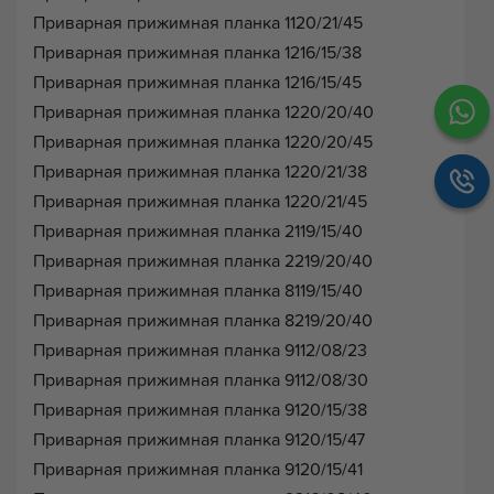
Приварная прижимная планка 1120/21/45
Приварная прижимная планка 1216/15/38
Приварная прижимная планка 1216/15/45
Приварная прижимная планка 1220/20/40
Приварная прижимная планка 1220/20/45
Приварная прижимная планка 1220/21/38
Приварная прижимная планка 1220/21/45
Приварная прижимная планка 2119/15/40
Приварная прижимная планка 2219/20/40
Приварная прижимная планка 8119/15/40
Приварная прижимная планка 8219/20/40
Приварная прижимная планка 9112/08/23
Приварная прижимная планка 9112/08/30
Приварная прижимная планка 9120/15/38
Приварная прижимная планка 9120/15/47
Приварная прижимная планка 9120/15/41