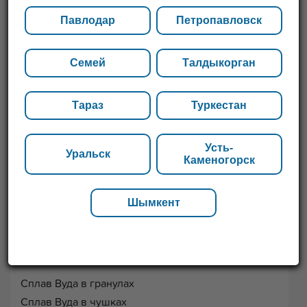
Павлодар
Петропавловск
Семей
Талдыкорган
Тараз
Туркестан
Усть-
Уральск
Каменогорск
Шымкент
Перечень размеров
Сплав Вуда в гранулах
Сплав Вуда в чушках