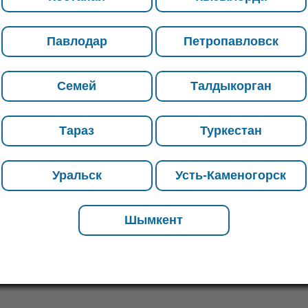
Республике Казахстан и в страны
СНГ — организуем доставку товара
Павлодар
Петропавловск
до места назначения. Если Вас
интересуют объемы и скидки, а
также если Вы не нашли нужную
Семей
Талдыкорган
позицию – позвоните нашим
менеджерам, они проконсультируют
Тараз
Туркестан
насчет возможных вариантов.
Уральск
Усть-Каменогорск
Шымкент
5
5
5
5