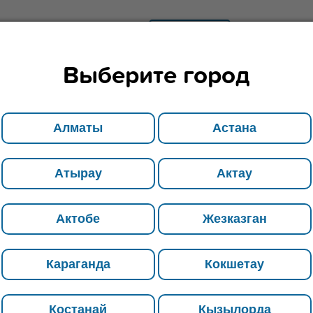
стану
АСТАНА
УЛИЦА КЕНЕС
Выберите город
И
О КОМПАНИИ
УСЛУГИ
ОТЗЫВЫ
КОНТАКТЫ
Алматы
Астана
Атырау
Актау
Стальные поковки с
Актобе
Жезказган
отверстием
Караганда
Кокшетау
Реализуем продукцию стальные
поковки с отверстием оптом.
Доставка осуществляется по
Костанай
Кызылорда