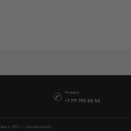
5
5
5
Телефон:
+7 771 755 66 56
лама и SEO — продвижение