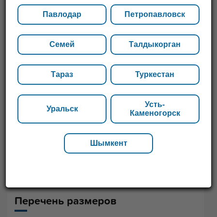
нашим менеджерам, они проконсультируют насчет
возможных вариантов.
Павлодар
Петропавловск
Семей
Талдыкорган
Тараз
Туркестан
Усть-
Уральск
Каменогорск
Шымкент
Перечень размеров