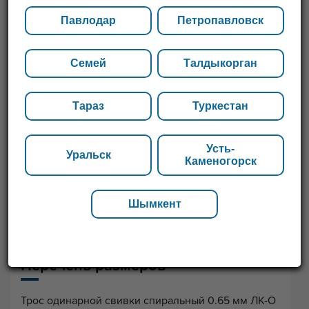
Павлодар
Петропавловск
Семей
Талдыкорган
Тараз
Туркестан
Усть-
Уральск
Каменогорск
Шымкент
Перечень размеров
Трос одинарной свивки спиральный 0.65 мм ЛК-О