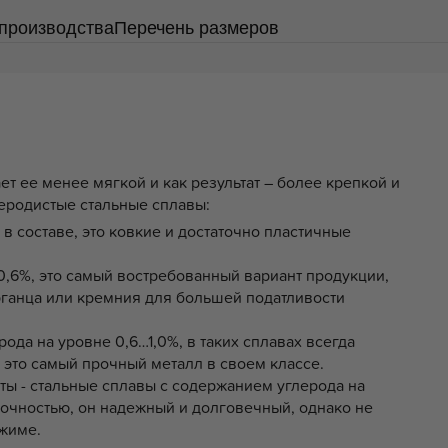
производства
Перечень размеров
ет ее менее мягкой и как результат – более крепкой и
леродистые стальные сплавы:
в составе, это ковкие и достаточно пластичные
0,6%, это самый востребованный вариант продукции,
рганца или кремния для большей податливости
да на уровне 0,6…1,0%, в таких сплавах всегда
 это самый прочный металл в своем классе.
ты - стальные сплавы с содержанием углерода на
рочностью, он надежный и долговечный, однако не
жиме.