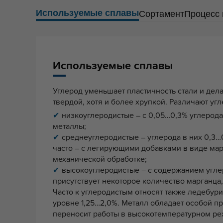
Используемые сплавы
Сортамент
Процесс 
Используемые сплавы
Углерод уменьшает пластичность стали и дела
твердой, хотя и более хрупкой. Различают уг
низкоуглеродистые – с 0,05…0,3% углерода 
металлы;
среднеуглеродистые – углерода в них 0,3…
часто – с легирующими добавками в виде ма
механической обработке;
высокоуглеродистые – с содержанием углеро
присутствует некоторое количество марганца,
Часто к углеродистым относят также ледебури
уровне 1,25…2,0%. Металл обладает особой п
переносит работы в высокотемпературном ре