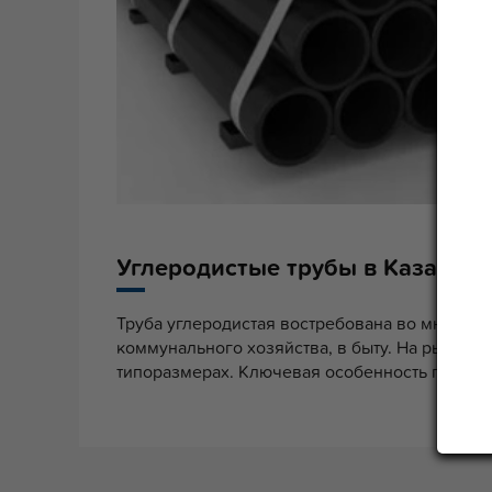
Углеродистые трубы в Казахста
Труба углеродистая востребована во многих 
коммунального хозяйства, в быту. На рынке 
типоразмерах. Ключевая особенность проката 