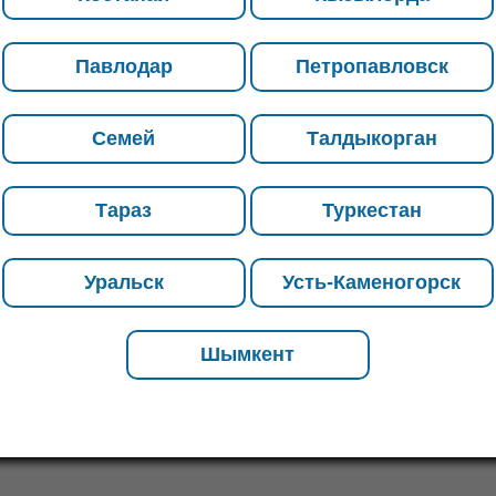
организуем доставку товара до
места назначения. Если Вас
Павлодар
Петропавловск
интересуют объемы и скидки, а
также если Вы не нашли нужную
позицию – позвоните нашим
Семей
Талдыкорган
менеджерам, они проконсультируют
насчет возможных вариантов.
Тараз
Туркестан
не
Уральск
Усть-Каменогорск
отраслях промышленности, строительства, сельского и
продукт представлен в широком ассортименте в разных
Шымкент
– он производится из сталей углеродистого типа.