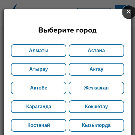
×
АСТАНА
Выберите город
Главная
Каталог
Уголок
Алматы
Астана
Уголок
Атырау
Актау
Компания «СтальПроКазахстан» реализует уголок
Актобе
Жезказган
в Республике Казахстан, осуществляет доставку в
необходимый регион и гарантирует качество
продукции. Для заказа доступны товары со склада
Караганда
Кокшетау
в Алматы и других филиалах.
Костанай
Кызылорда