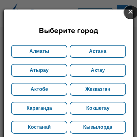
×
АСТАНА
Выберите город
Главная
Каталог
Поковки
Алматы
Астана
Поковки
Атырау
Актау
Компания реализует поковки в Республике
Актобе
Жезказган
Казахстан, осуществляет доставку в необходимый
регион и гарантирует качество продукции. Для
заказа доступны товары со склада в Алматы и
Караганда
Кокшетау
других филиалах.
Костанай
Кызылорда