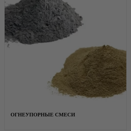
Тавр нержавеющий
Чугунные клиновые задвижки фланец - PE
патрубок
Чугунные отводы ВЧШГ
Канаты для изготовления анкеров
Авиационный канат
ОГНЕУПОРНЫЕ СМЕСИ
Закрытые тросы