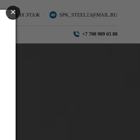
×
Ы, 40, 18 ЭТАЖ
SPK_STEEL13@MAIL.RU
КТЫ
+7 700 909 65 88