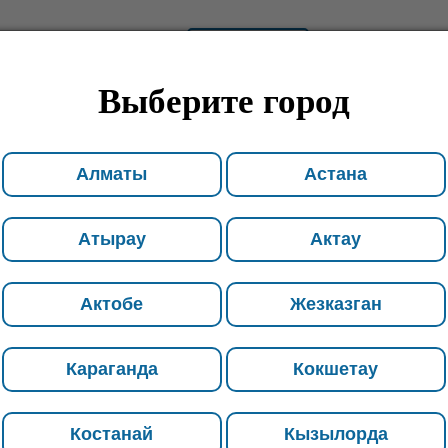
тану
АСТАНА
УЛИЦА КЕНЕСАР
Выберите город
ИИ
О КОМПАНИИ
УСЛУГИ
ОТЗЫВЫ
КОНТА
Алматы
Астана
Атырау
Актау
Актобе
Жезказган
Караганда
Кокшетау
Костанай
Кызылорда