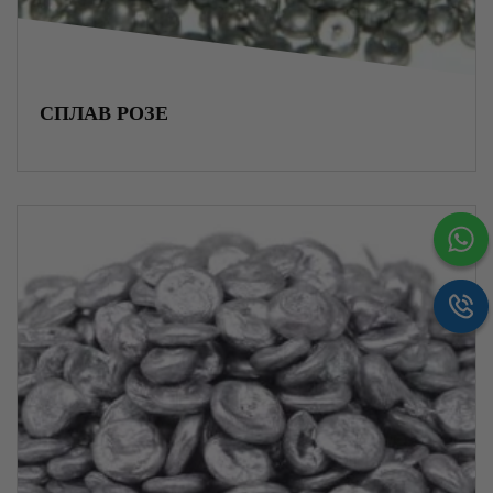
Радиаторы отопления
Металлургическое сырье
СПЛАВ РОЗЕ
Хризотилцемент
Асбестоцемент
Блоки ФБС
Вентиляционное оборудование
Трубная изоляция